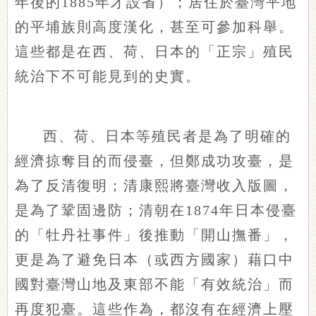
年後的1885年才設省）；居住於臺灣平地
的平埔族則高度漢化，甚至可參加科舉。
這些都是在西、荷、日本的「正宗」殖民
統治下不可能見到的史實。
西、荷、日本等殖民者是為了明確的
經濟掠奪目的而侵臺，但鄭成功攻臺，是
為了反清復明；清康熙將臺灣收入版圖，
是為了鞏固邊防；清朝在1874年日本侵臺
的「牡丹社事件」後推動「開山撫番」，
更是為了避免日本（或西方國家）藉口中
國對臺灣山地及東部不能「有效統治」而
再度犯臺。這些作為，都沒有在經濟上壓