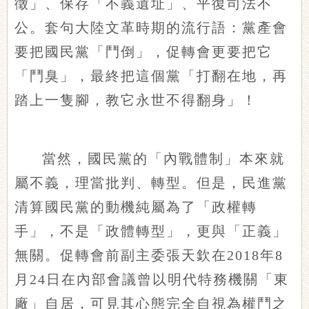
徵」、保存「不義遺址」、平復司法不
公。套句大陸文革時期的流行語：黨產會
要把國民黨「鬥倒」，促轉會更要把它
「鬥臭」，最終把這個黨「打翻在地，再
踏上一隻腳，教它永世不得翻身」！
當然，國民黨的「內戰體制」本來就
屬不義，理當批判、轉型。但是，民進黨
清算國民黨的動機純屬為了「政權轉
手」，不是「政體轉型」，更與「正義」
無關。促轉會前副主委張天欽在2018年8
月24日在內部會議曾以明代特務機關「東
廠」自居，可見其心態完全自視為權鬥之