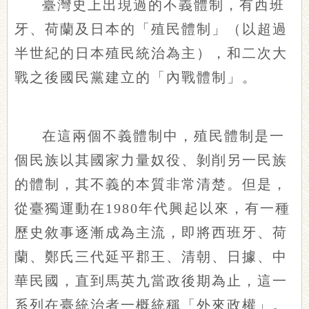
臺灣史上出現過的不義體制，有西班
牙、荷蘭及日本的「殖民體制」（以超過
半世紀的日本殖民統治為主），和二次大
戰之後國民黨建立的「內戰體制」。
在這兩個不義體制中，殖民體制是一
個民族以其國家力量奴役、剝削另一民族
的體制，其不義的本質非常清楚。但是，
從臺獨運動在1980年代興起以來，有一種
歷史敘事逐漸成為主流，即將西班牙、荷
蘭、鄭氏三代延平郡王、清朝、日據、中
華民國，直到馬英九當政後期為止，這一
系列在臺統治者一概統稱「外來政權」。