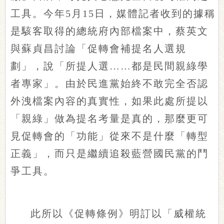
工具。今年5月15日，媒體記者收到的據稱
是駭客取得的總統府內部檔案中，蔡英文
與蘇貞昌討論「促轉會補提名人選規
劃」，說「所提人選……都是民間親綠學
者專家」。由於民進黨始終不敢完全否認
外洩檔案內容的真實性，如果此處所提以
「親綠」做為提名考量是真的，那麼更可
見促轉會的「功能」從來不是什麼「轉型
正義」，而只是繼續追殺藍營國民黨的鬥
爭工具。
此所以《促轉條例》明訂以「威權統