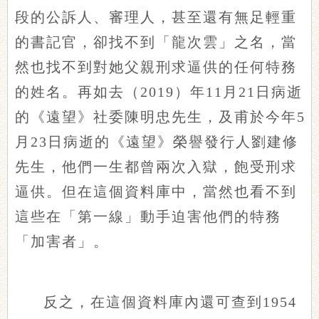
段的公訴人、審理人，甚至還有無足輕重
的書記官，卻找不到「龍次雲」之名，當
然也找不到對她父親刑求逼供的任何特務
的姓名。再如去（2019）年11月21日病逝
的《遠望》社委陳明忠先生，及甫於今年5
月23日病逝的《遠望》榮譽發行人劉建修
先生，他們一生都曾兩次入獄，飽受刑求
逼供。但在這個資料庫中，當然也看不到
這些在「第一線」動手迫害他們的特務
「加害者」。
反之，在這個資料庫內還可查到1954