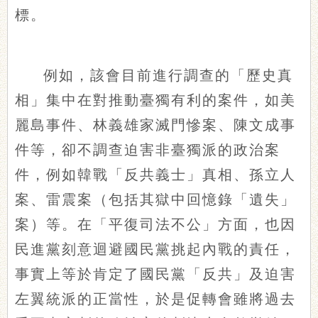
標。
例如，該會目前進行調查的「歷史真
相」集中在對推動臺獨有利的案件，如美
麗島事件、林義雄家滅門慘案、陳文成事
件等，卻不調查迫害非臺獨派的政治案
件，例如韓戰「反共義士」真相、孫立人
案、雷震案（包括其獄中回憶錄「遺失」
案）等。在「平復司法不公」方面，也因
民進黨刻意迴避國民黨挑起內戰的責任，
事實上等於肯定了國民黨「反共」及迫害
左翼統派的正當性，於是促轉會雖將過去