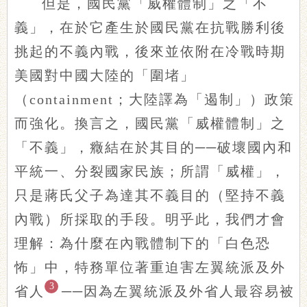
但是，國民黨「威權體制」之「不
義」，在於它產生於國民黨在抗戰勝利後
挑起的不義內戰，後來並依附在冷戰時期
美國對中國大陸的「圍堵」
（containment；大陸譯為「遏制」）政策
而強化。換言之，國民黨「威權體制」之
「不義」，癥結在於其目的──破壞國內和
平統一、分裂國家民族；所謂「威權」，
只是蔣氏父子為達其不義目的（堅持不義
內戰）所採取的手段。明乎此，我們才會
理解：為什麼在內戰體制下的「白色恐
怖」中，特務單位著重迫害左翼統派及外
3
省人
──因為左翼統派及外省人最容易被