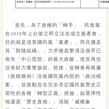
首先，為了政權的「轉手」，民進黨
在2016年上台後立即立法並成立黨產會，
目的就是清算國民黨「黨產」，而且擴及
其「附隨組織」，力求徹底擊潰這個早已
喪失「中心思想」的最大政敵，使其再也
沒有財力重整旗鼓。然後，促轉會再根據
《政檔條例》沒收國民黨內部的「政治檔
案」，並推動旨在完全否定國民黨歷史正
當性的各種「轉型正義」措施，如選擇性
地還原「歷史真相」、清除「威權象