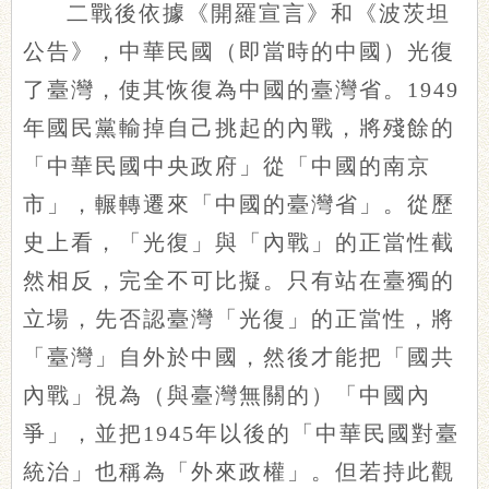
二戰後依據《開羅宣言》和《波茨坦
公告》，中華民國（即當時的中國）光復
了臺灣，使其恢復為中國的臺灣省。1949
年國民黨輸掉自己挑起的內戰，將殘餘的
「中華民國中央政府」從「中國的南京
市」，輾轉遷來「中國的臺灣省」。從歷
史上看，「光復」與「內戰」的正當性截
然相反，完全不可比擬。只有站在臺獨的
立場，先否認臺灣「光復」的正當性，將
「臺灣」自外於中國，然後才能把「國共
內戰」視為（與臺灣無關的）「中國內
爭」，並把1945年以後的「中華民國對臺
統治」也稱為「外來政權」。但若持此觀