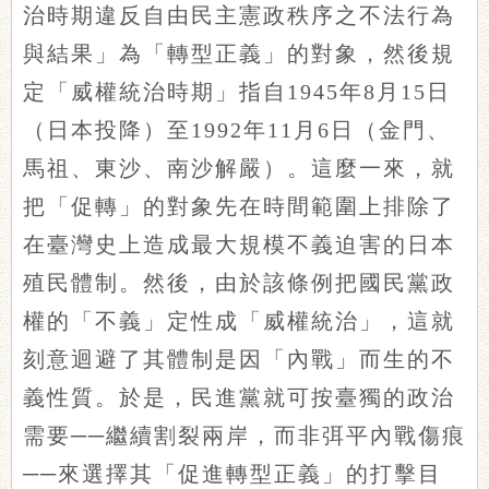
治時期違反自由民主憲政秩序之不法行為
與結果」為「轉型正義」的對象，然後規
定「威權統治時期」指自1945年8月15日
（日本投降）至1992年11月6日（金門、
馬祖、東沙、南沙解嚴）。這麼一來，就
把「促轉」的對象先在時間範圍上排除了
在臺灣史上造成最大規模不義迫害的日本
殖民體制。然後，由於該條例把國民黨政
權的「不義」定性成「威權統治」，這就
刻意迴避了其體制是因「內戰」而生的不
義性質。於是，民進黨就可按臺獨的政治
需要──繼續割裂兩岸，而非弭平內戰傷痕
──來選擇其「促進轉型正義」的打擊目