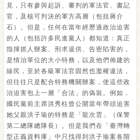
見，只有參與起訴、審判的軍法官、書記
官，及核可判決的軍方高層（包括蔣介
石）。但是，任何在當年經歷過政治迫害
的人（包括許多民進黨人）都知道：真正
指揮抓人辦案、刑求逼供、告密陷害的，
是情治單位的大小特務，以及他們佈建的
線民，至於各級軍法官固然也濫權違法，
但往往只是配合特務機關辦案，使這些政
治迫害包上一層「合法」的偽裝。例如，
國民黨前主席洪秀柱曾公開當年帶頭迫害
她父親洪子瑜的特務是「龍次雲」（保警
第二總隊總隊長）。但是我們在「臺灣轉
型正義資料庫」中只找得到洪子瑜案各階