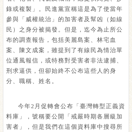
錄或複製」。民進黨宣稱這是為了使當年
參與「威權統治」的加害者及幫凶（如線
民）之身分被揭發。但是，迄今為止所公
布的調查報告，包括美麗島案、林宅血
案、陳文成案，雖提到了有線民為情治單
位通風報信，或特務對受害者非法逮捕、
刑求逼供，但卻始終不公布這些人的身
分、職稱、姓名。
今年2月促轉會公布「臺灣轉型正義資
料庫」，號稱要公開「戒嚴時期各層級加
害者」，但是我們在這個資料庫中搜尋所