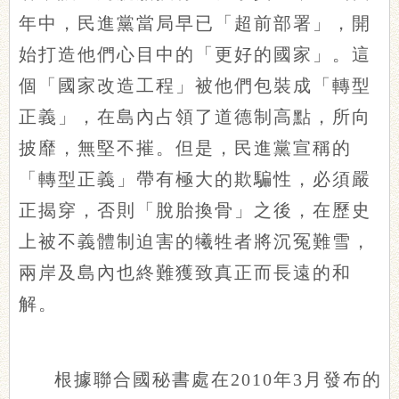
年中，民進黨當局早已「超前部署」，開
始打造他們心目中的「更好的國家」。這
個「國家改造工程」被他們包裝成「轉型
正義」，在島內占領了道德制高點，所向
披靡，無堅不摧。但是，民進黨宣稱的
「轉型正義」帶有極大的欺騙性，必須嚴
正揭穿，否則「脫胎換骨」之後，在歷史
上被不義體制迫害的犧牲者將沉冤難雪，
兩岸及島內也終難獲致真正而長遠的和
解。
根據聯合國秘書處在2010年3月發布的