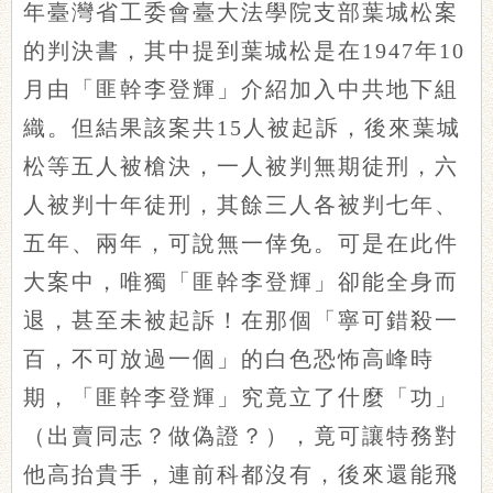
年臺灣省工委會臺大法學院支部葉城松案
的判決書，其中提到葉城松是在1947年10
月由「匪幹李登輝」介紹加入中共地下組
織。但結果該案共15人被起訴，後來葉城
松等五人被槍決，一人被判無期徒刑，六
人被判十年徒刑，其餘三人各被判七年、
五年、兩年，可說無一倖免。可是在此件
大案中，唯獨「匪幹李登輝」卻能全身而
退，甚至未被起訴！在那個「寧可錯殺一
百，不可放過一個」的白色恐怖高峰時
期，「匪幹李登輝」究竟立了什麼「功」
（出賣同志？做偽證？），竟可讓特務對
他高抬貴手，連前科都沒有，後來還能飛