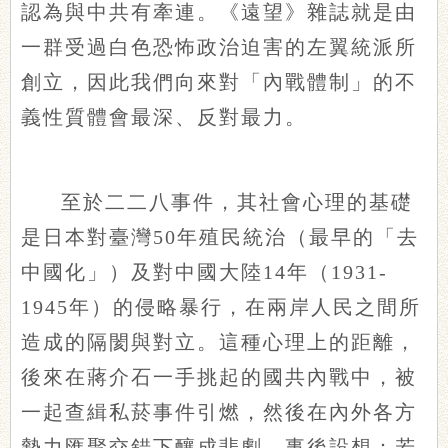
認為與中共有牽連。《遠望》雜誌就是由
一群受過白色恐怖政治迫害的左翼統派所
創立，因此我們向來對「內戰體制」的不
義性質體會最深、反對最力。
至於二二八事件，其社會心理的基礎
是日本對臺灣50年殖民統治（最早的「去
中國化」）及對中國大陸14年（1931-
1945年）的侵略暴行，在兩岸人民之間所
造成的隔閡與對立。這種心理上的距離，
後來在蔣介石一手挑起的國共內戰中，被
一起查緝私菸事件引燃，然後在內外各方
勢力匯聚交錯下釀成悲劇。事後設想：若