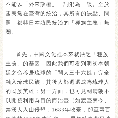
不能以「外來政權」一詞混為一談。至於
國民黨在臺灣的統治，其所有的缺點、問
題，都與日本殖民統治的「種族主義」無
關。
首先，中國文化裡本來就缺乏「種族
主義」的基因，因此我們可看到明初奉朝
廷之命移居琉球的「閩人三十六姓」完全
融入琉球民族，其後人鄭迵還成為琉球人
的民族英雄；另一方面，也可見到清朝不
以開發利用為目的而治臺（如渡臺禁令、
禁漢人入山侵墾；1683年收臺，卻至兩百