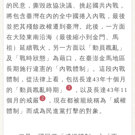
的民意，撕毀政協決議、挑起國共內戰，
將包含臺灣在內的全中國捲入內戰，最後
並把其殘餘政權遷到臺灣。此後，一方面
在大陸東南沿海（最後縮小到金門、馬
祖）延續戰火，另一方面以「動員戡亂」
及「戰時狀態」為藉口，在臺澎金馬地區
長期施行違憲的「內戰體制」。這段內戰
體制，從法律上看，包括長達43年十個月
1
的「動員戡亂時期」
，以及長達43年11
2
個月的戒嚴
，現在都被籠統稱為「威權
體制」而成為民進黨打擊的對象。