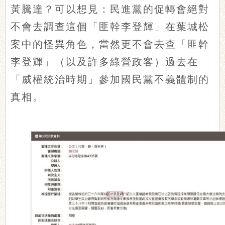
黃騰達？可以想見：民進黨的促轉會絕對
不會去調查這個「匪幹李登輝」在葉城松
案中的怪異角色，當然更不會去查「匪幹
李登輝」（以及許多綠營政客）過去在
「威權統治時期」參加國民黨不義體制的
真相。