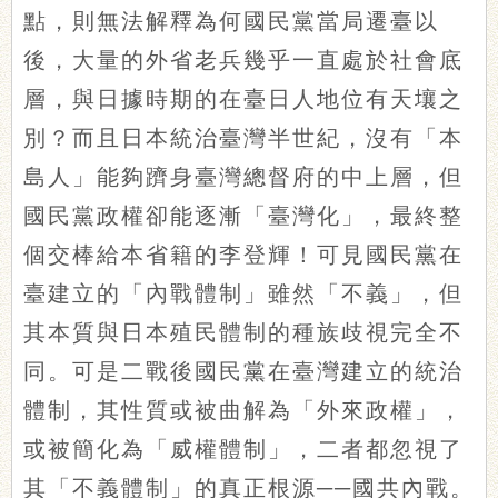
點，則無法解釋為何國民黨當局遷臺以
後，大量的外省老兵幾乎一直處於社會底
層，與日據時期的在臺日人地位有天壤之
別？而且日本統治臺灣半世紀，沒有「本
島人」能夠躋身臺灣總督府的中上層，但
國民黨政權卻能逐漸「臺灣化」，最終整
個交棒給本省籍的李登輝！可見國民黨在
臺建立的「內戰體制」雖然「不義」，但
其本質與日本殖民體制的種族歧視完全不
同。可是二戰後國民黨在臺灣建立的統治
體制，其性質或被曲解為「外來政權」，
或被簡化為「威權體制」，二者都忽視了
其「不義體制」的真正根源──國共內戰。