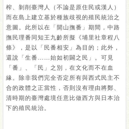
榨、剝削臺灣人（不論是原住民或漢人）
而在島上建立基於種族歧視的殖民統治之
意圖。此所以在「開山撫番」期間，中路
撫民理番同知王九齡所擬《埔里社章程八
條》，是以「民番相安」為目的；此外，
還說「生番……始如初闢之民」。可見
「番」、「民」之別，在文化而不在血
緣。除非我們完全否定所有與西式民主不
合的政體之正當性，否則沒有理由將鄭、
清時期的臺灣處境任意比做西方與日本治
下的殖民統治。