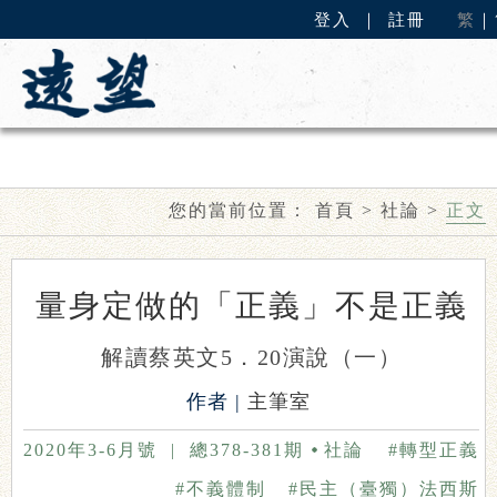
登入
｜
註冊
繁
｜
您的當前位置：
首頁
>
社論
>
正文
量身定做的「正義」不是正義
解讀蔡英文5．20演說（一）
作者 |
主筆室
2020年3-6月號
|
總378-381期
社論
#轉型正義
#不義體制
#民主（臺獨）法西斯