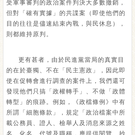
受軍事審判的政治案件判決大多數撤銷，
但對「確有實據」的共諜案（即使他們的
目的往往是儘速結束內戰，與民休息），
則都維持原判。
更有甚者，由於民進黨當局的真實目
的在於臺獨、不在「民主憲政」，因此即
使在促轉會進行調查的案件上，我們還可
發現他們只搞「政權轉手」、不做「政體
轉型」的痕跡。例如，《政檔條例》中有
所謂「細胞條款」，規定「政治檔案中所
載公務員、證人、檢舉人及消息來源之姓
名、化名、代號及職稱，應提供閱覽、抄