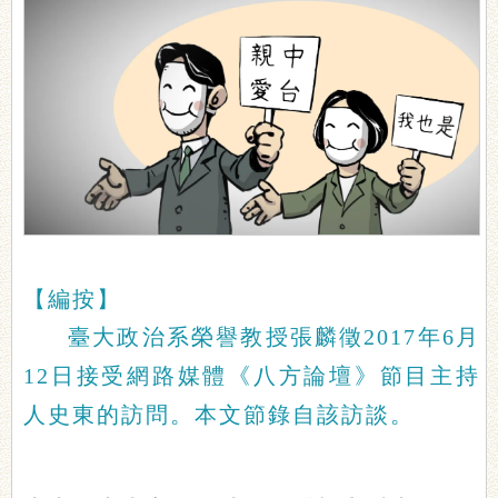
【編按】
臺大政治系榮譽教授張麟徵2017年6月
12日接受網路媒體《八方論壇》節目主持
人史東的訪問。本文節錄自該訪談。