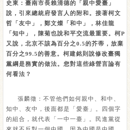
史東：臺南市長賴清德的「親中愛臺」
說，引來總統府發言人的附和。接著柯文
哲「友中」，鄭文燦「和中」，林佳龍
「知中」，陳菊也說和平交流最重要。柯P
又說，北京不該為百分之0.5的芥蒂，放棄
百分之99.5的善意。柯建銘則說修改臺獨
黨綱是務實的做法。您對這些綠營言論有
何看法？
張麟徵：不管他們如何親中、和中、
知中、友中，後面都是「愛臺」。四個字
的組合，就代表「一中一臺」。民進黨從
來就不反對一個中國，因為中國是中國，