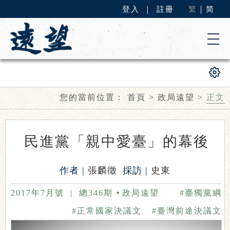
登入
｜
註冊
繁
｜
简
您的當前位置：
首頁
>
政局遠望
>
正文
民進黨「親中愛臺」的幕後
作者 |
張麟徵
採訪 |
史東
2017年7月號
|
總346期
政局遠望
#臺獨黨綱
#正常國家決議文
#臺灣前途決議文