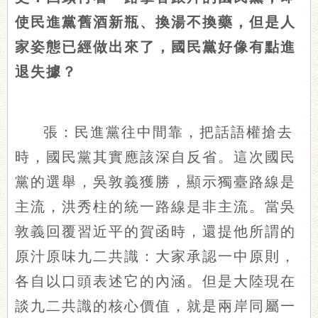
使民進黨舊酒新瓶、換湯不換藥，但是人
家姿態已經做出來了，國民黨好像有點進
退失據？
張：民進黨往中間靠，把話語權搶去
時，國民黨其實應該深自反省。這次國民
黨的選舉，吳敦義獲勝，顯示獨臺路線是
主流，洪秀柱的統一路線是非主流。當吳
敦義回覆習近平的賀函時，還提他所謂的
原汁原味九二共識：大家承認一中原則，
各自以口頭表述它的內涵。但是大陸現在
談九二共識的核心價值，就是兩岸同屬一