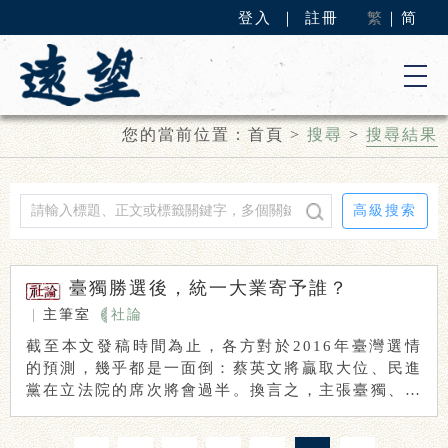
登入
｜
註冊
繁
｜
简
您的當前位置：
首頁
>
搜尋
>
搜尋結果
高級搜索
臺獨勝選後，統一大業寄予誰？
|
主筆室
社論
截至本文發稿時間為止，各方對於2016年臺灣選情
的預測，幾乎都是一面倒：蔡英文將贏取大位、民進
黨在立法院的席次將會過半。換言之，主張臺獨、迄
今 ...