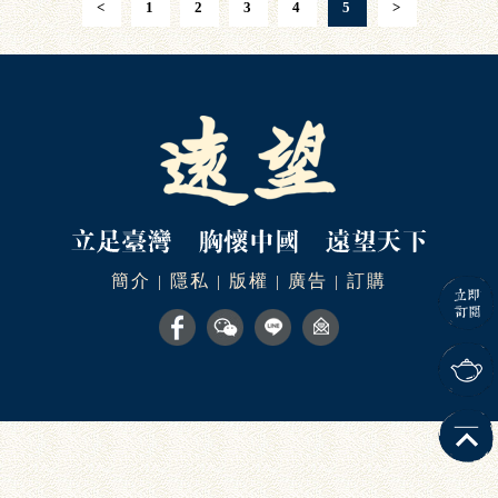
<
1
2
3
4
5
>
簡介
隱私
版權
廣告
訂購
|
|
|
|